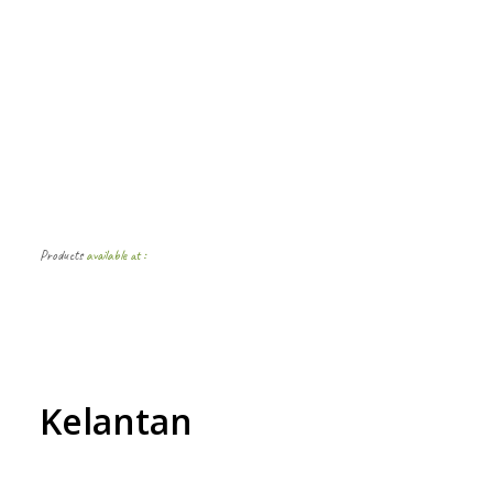
Products
available at :
Kelantan